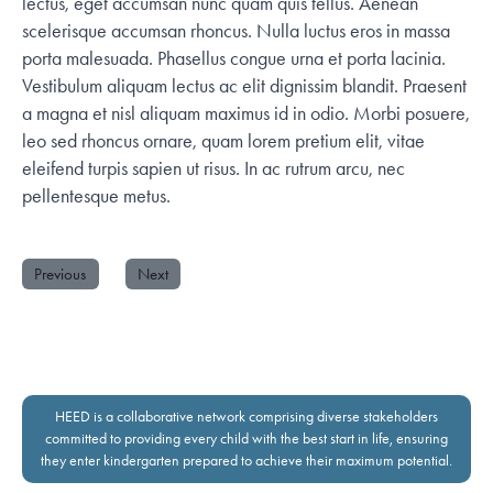
lectus, eget accumsan nunc quam quis tellus. Aenean
scelerisque accumsan rhoncus. Nulla luctus eros in massa
porta malesuada. Phasellus congue urna et porta lacinia.
Vestibulum aliquam lectus ac elit dignissim blandit. Praesent
a magna et nisl aliquam maximus id in odio. Morbi posuere,
leo sed rhoncus ornare, quam lorem pretium elit, vitae
eleifend turpis sapien ut risus. In ac rutrum arcu, nec
pellentesque metus.
Previous
Next
HEED is a collaborative network comprising diverse stakeholders
committed to providing every child with the best start in life, ensuring
they enter kindergarten prepared to achieve their maximum potential.